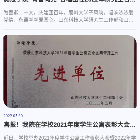
为喜迎二十大，庆建团百年，展嵙大学子风貌，唱响浓浓爱
党情，永葆拳拳爱国心。山东科技大学研究生工作部和山东
科技大学研究生会于2022年5月28日在繁星广场联合举办“踔
厉奋发开新局，赓续前行谱新篇”研究生合唱比赛。在学院的
大力支持与指导教师悉心指导下，测绘学院研究生“青音向党
合唱团”积极训练，踊跃参与本次合唱比赛。比赛前期，测绘
学子用“功成不必在我，功成必定有我”的态度，排除万难，
刻苦训练。为期一个月的时...
2022.05.30
喜报！我院在学校2021年度学生公寓表彰大会荣获多项荣誉
近日，学校举办2021年度学生公寓工作表彰大会暨2022年学