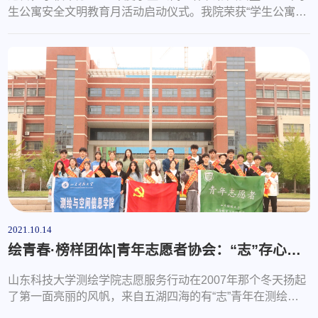
生公寓安全文明教育月活动启动仪式。我院荣获“学生公寓安
全文明管理工作先进单位”、 “学生公寓文化建设工作一等
奖”，辅导员韩冰荣获“学生公寓安全文明管理工作先进个人”
称号，A13-225等30个宿舍荣获“文明宿舍”称号。此外，我院
孙金香老师指导贾哲姝同学的作品《我的青春“寓”见你》，
在“2021年高校‘公寓的故事’主题系列活动”中荣获二等奖。近
年来，我院积极...
2021.10.14
绘青春·榜样团体|青年志愿者协会：“志”存心中 ，与“愿”同行
山东科技大学测绘学院志愿服务行动在2007年那个冬天扬起
了第一面亮丽的风帆，来自五湖四海的有“志”青年在测绘学
院相聚一堂。同年12月，山东科技大学测绘学院青年志愿者