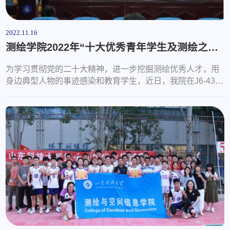
2022.11.16
测绘学院2022年“十大优秀青年学生及测绘之星”答辩圆满结束
为学习贯彻党的二十大精神，进一步挖掘测绘优秀人才，用
身边典型人物的事迹感染和教育学生，近日，我院在J6-434
报告厅成功举办了2022年测绘学院“十大优秀青年学生及测绘
之星”答辩交流会。测绘学院党委副书记吴昊、学工办主任孙
金香及学院全体专兼职辅导员出席本次会议。本次参与十大
优秀青年答辩的候选人包含博士、硕士以及本科生，他们分
别从个人简介、学习科研经历、获奖经历、综合素质以及未
来展望等方面全方位地展示自己...