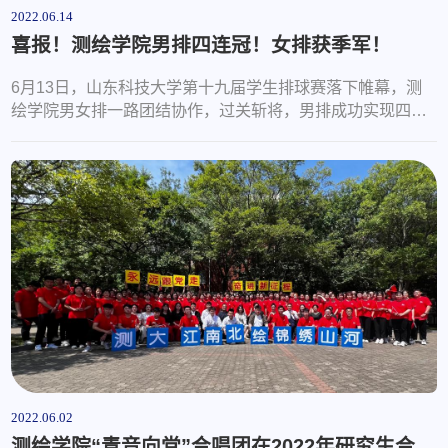
2022.06.14
喜报！测绘学院男排四连冠！女排获季军！
6月13日，山东科技大学第十九届学生排球赛落下帷幕，测
绘学院男女排一路团结协作，过关斩将，男排成功实现四连
冠，女排获得季军！每年排球赛，总有一个特别的集体，秉
承着中国女排顽强战斗、奋勇拼搏的精神，用自己的行动践
行着他们对排球的热爱，这就是——测绘学院排球队。在近
两周的激烈比赛中，我院排球队展现了不凡的实力与锐意进
取的体育精神，我院男子排球队在小组赛中与化工学院、地
科学院、数学学院相遇，一路过关斩将...
2022.06.02
测绘学院“青音向党”合唱团在2022年研究生合唱比赛中喜获佳绩