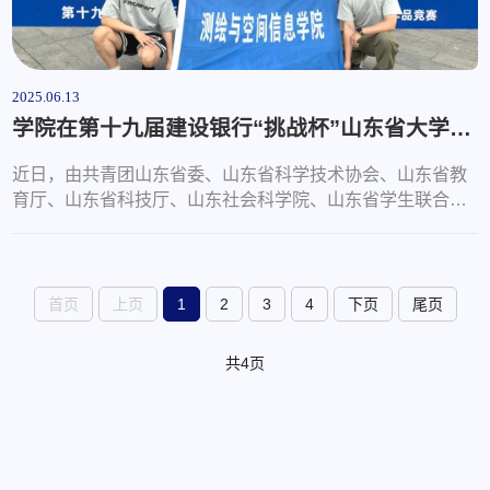
2025.06.13
学院在第十九届建设银行“挑战杯”山东省大学生课外学术科技作品竞赛中荣获一等奖
近日，由共青团山东省委、山东省科学技术协会、山东省教
育厅、山东省科技厅、山东社会科学院、山东省学生联合会
共同主办，临沂大学、山东科技职业学院承办的第十九届“挑
战杯”山东省大学生课外学术科技作品竞赛在临沂大学圆满结
束。我院参赛项目荣获一等奖1项。经过精心布展、现场答辩
等环节，测绘学院项目《浅水区域空间信息无人机测绘引领
首页
上页
1
2
3
4
下页
尾页
者》（团队成员：时永瑞、来浩杰、杨文泽、石鑫龙、毕广
陆、曹宇、陈士君、吕金浩，指...
共4页