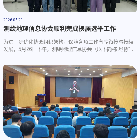
2026.05.29
测绘地理信息协会顺利完成换届选举工作
为进一步优化协会组织架构，保障各项工作有序衔接与持续
发展，5月26日下午，测绘地理信息协会（以下简称“地协”）
在J6-251教室成功举行换届选举大会。会议邀请了上届协会
会长、副会长及协会指导老师赵相伟老师出席，六名候选人
参与最终竞选。会议伊始，上任会长孙雅楠代表协会理事会
作年度工作报告，全面回顾了协会在过去一年中围绕“智绘未
来·GIS开发实训”宣讲会、校企协同育人、专业技能提升等品
牌活动所取得的成果，并对全...