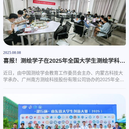
现学校对学科趋势的把握，也展...
2025.08.08
喜报！测绘学子在2025年全国大学生测绘学科创新创业智能大赛中获得佳绩
近日，由中国测绘学会教育工作委员会主办、内蒙古科技大
学承办、广州南方测绘科技股份有限公司协办的2025年全国
大学生测绘学科创新创业智能大赛圆满落幕。测绘学子在本
次大赛中表现优异，斩获特等奖10项、一等奖9项、二等奖
11项，获奖数量与质量实现新突破。自大赛3月份发布以
来，我院高度重视、积极组织，依托学校测绘学科优势，使
用“智测元穹元宇宙数智测绘系统”等平台开展赛前训练，并
为参赛学生申请专用备赛室。比赛中，...