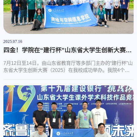
2025.07.16
四金！学院在“建行杯”山东省大学生创新大赛（2025）荣获佳绩
7月12日至14日，由山东省教育厅等多部门主办的“建行杯”山
东省大学生创新大赛（2025）在我校成功举办。我院4个参
赛作品全部斩获金奖，实现新突破。项目名称：海洋“位”士--
单北斗海洋定位服务开拓者，赛道：高教主赛道，团队成
员：李治坤、胡超、韩梦思、迟皓天、周宏展、杨早早、孙
坤、孙金杰、孟祥丹、孙艺宁、白子仪、郭明星、张钧清，
指导老师：徐莹、阳凡林、王胜利、李泽宇。项目名称：精
卫探海——智慧海洋勘探解决方...