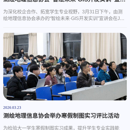
为深化校企合作、拓宽学生专业视野，3月31日下午，由测
绘地理信息协会承办的“智绘未来·GIS开发实训”宣讲会在J14-
223教室顺利举行。本次活动采用线上线下相结合的形式，
特邀中地数码有限公司相关负责人通过腾讯会议远程讲解，
吸引了测绘学院200余名学生到场参与，现场气氛热烈。宣
讲会伊始，协会负责人孙雅楠简要介绍了活动背景及流程。
随后，中地数码公司负责人通过线上连线，围绕GIS开发的
创新应用与实训价值展开系统讲解，...
2026.03.23
测绘地理信息协会举办寒假制图实习评比活动
为检验大一学生寒假制图实习成果，提升学生专业实践能