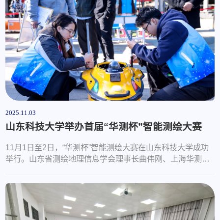
伊始，赵老师与刘老师先后上台发言。两位老师首先对2023
级学子在全国大学生GIS应用技能大赛中斩获特等奖表示热
烈祝贺，肯定了他们用专业实力为...
2025.11.03
山东科技大学举办首届“华测杯”智能测绘大赛
11月1日至2日，“华测杯”智能测绘大赛在山东科技大学成功
举行。山东省测绘地理信息学会理事长曲伟刚、上海华测导
航技术股份有限公司高级副总裁胡炜出席活动，校党委常
委、副校长诸葛福民出席开幕式并致辞。开幕式由测绘学院
院长涂锐主持。诸葛福民在致辞中表示，我校测绘学科作为
山东省一流学科建设单位，已形成鲜明特色与突出优势。本
次大赛聚焦“无人船测量”与“SLAM技术”两大前沿方向，既体