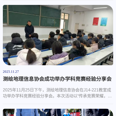
经验与备赛心得。分享会由辅导员韩冰主持。唐福梁结合
2025年中国国际创新大赛获奖案例，系统分析了优秀项目的
共性特征与发展趋势，并从项目选题、团队构建、项目指
导、成果培育等多个维度提出切实建议。他强调，创新项目
应注重前沿性与落地性的结合，并鼓励同...
2025.11.27
测绘地理信息协会成功举办学科竞赛经验分享会
2025年11月25日下午，测绘地理信息协会在J14-221教室成
功举办学科竞赛经验分享会。本次活动以“传承竞赛荣耀，解
锁实战技巧”为主题，邀请全国大学生GIS应用技能大赛特等
奖获得者于弋洋等4位学长学姐进行经验分享，赵相伟老师、
刘新老师出席指导，近百名师生齐聚现场交流学习。分享会