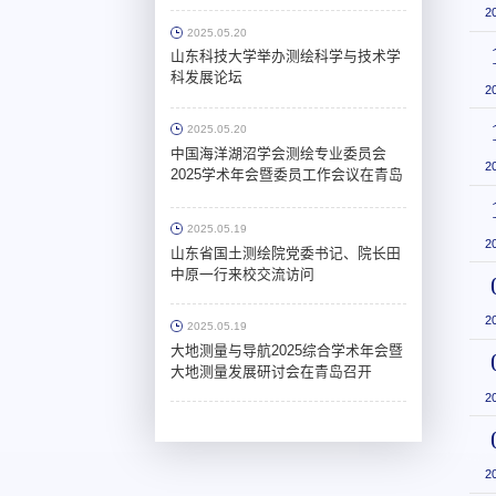
2
2025.05.20
山东科技大学举办测绘科学与技术学
科发展论坛
2
2025.05.20
中国海洋湖沼学会测绘专业委员会
2
2025学术年会暨委员工作会议在青岛
召开
2025.05.19
2
山东省国土测绘院党委书记、院长田
中原一行来校交流访问
2
2025.05.19
大地测量与导航2025综合学术年会暨
大地测量发展研讨会在青岛召开
2
2