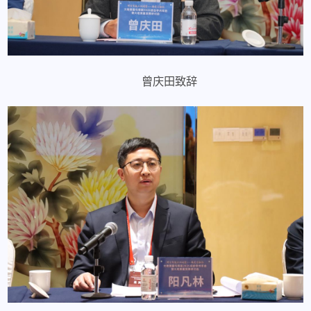
曾庆田致辞