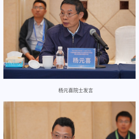
杨元喜院士发言