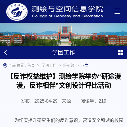
学团工作
>
>
>
当前位置 :
首页
学团工作
绘引领
正文
【反诈权益维护】测绘学院举办“研途漫
漫，反诈相伴”文创设计评比活动
发布：2025-04-29
来源：
阅读量：
219
为
切实提升研究生
们的反诈意识，
营造安全和谐的校园