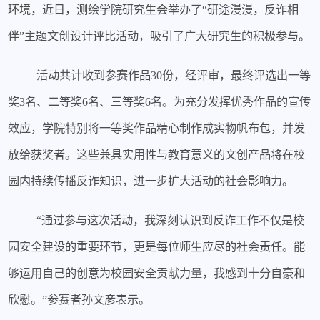
环境，近日，
测绘学院研究生会举办了
“研途漫漫，反诈相
伴”主题文创设计
评比
活动
，
吸引了广大研究生的积极参与
。
活动共计收到参赛作品
30
份，经评审，最终评选出一等
奖
3
名、二等奖
6
名、三等奖
6
名。
为充分发挥优秀作品的宣传
效应，学院特别将一等奖作品精心制作成实物帆布包，并发
放给获奖者。这些兼具实用性与教育意义的文创产品将在校
园内持续传播反诈知识，进一步扩大活动的社会影响力。
“通过参与这次活动，我深刻认识到反诈工作不仅是校
园安全建设的重要环节，更是每位师生应尽的社会责任。能
够运用自己的创意为校园安全贡献力量，我感到十分自豪和
欣慰。”参赛者孙文彦表示。