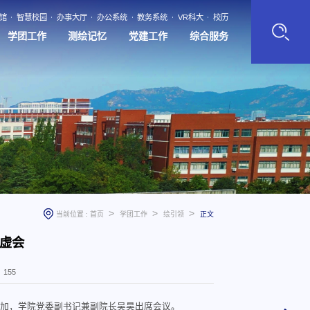
馆
智慧校园
办事大厅
办公系统
教务系统
VR科大
校历
学团工作
测绘记忆
党建工作
综合服务
>
>
>
当前位置 :
首页
学团工作
绘引领
正文
虚会
：
155
参加，学院党委副书记兼副院长吴昊出席会议。