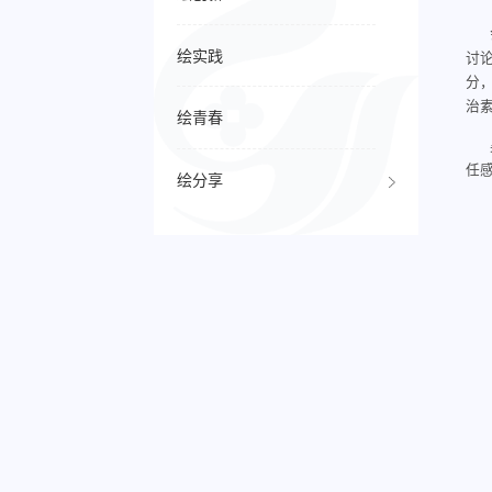
绘实践
讨
分
治
绘青春
任
绘分享