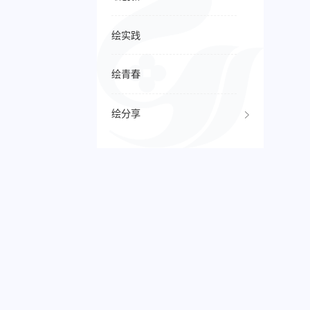
绘实践
绘青春
绘分享