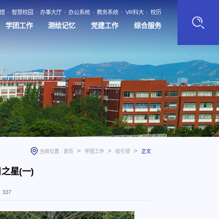
馆
智慧校园
办事大厅
办公系统
教务系统
VR科大
校历
学团工作
测绘记忆
党建工作
综合服务
>
>
>
当前位置 :
首页
学团工作
绘引领
正文
日之星(一)
：
337