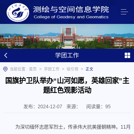
学团工作
>
>
>
当前位置 :
首页
学团工作
绘引领
正文
国旗护卫队举办“山河如愿，英雄回家”主
题红色观影活动
发布：2024-12-07
来源：
阅读量：
95
为深切缅怀志愿军烈士，传承伟大抗美援朝精神。11月