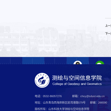
上一
下一
电话：0532-86057276
邮箱：chxy@sdust.edu.cn
地址：山东青岛西海岸新区前湾港路579号
邮编：266590
版权所有：山东科技大学测绘与空间信息学院