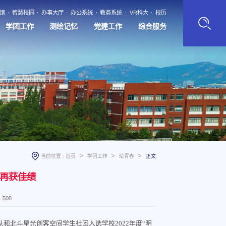
馆
智慧校园
办事大厅
办公系统
教务系统
VR科大
校历
学团工作
测绘记忆
党建工作
综合服务
>
>
>
当前位置 :
首页
学团工作
绘青春
正文
再获佳绩
：
500
和北斗星光创客空间学生社团入选学校2022年度“明