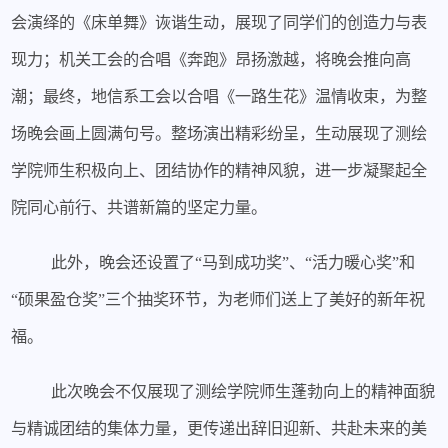
会演绎的《床单舞》诙谐生动，展现了同学们的创造力与表
现力；机关工会的合唱《奔跑》昂扬激越，将晚会推向高
潮；最终，地信系工会以合唱《一路生花》温情收束，为整
场晚会画上圆满句号。整场演出精彩纷呈，生动展现了测绘
学院师生积极向上、团结协作的精神风貌，进一步凝聚起全
院同心前行、共谱新篇的坚定力量。
此外，晚会还设置了
“
马到成功奖
”
、
“
活力暖心奖
”和
“
硕果盈仓奖
”
三个
抽奖环节，为老师们送上了美好的新年祝
福
。
此次晚会不仅展现了测绘学院师生蓬勃向上的精神面貌
与精诚团结的集体力量，更传递出辞旧迎新、共赴未来的美