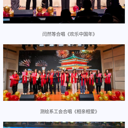
闫然等合唱《欢乐中国年》
测绘系工会合唱《相亲相爱》