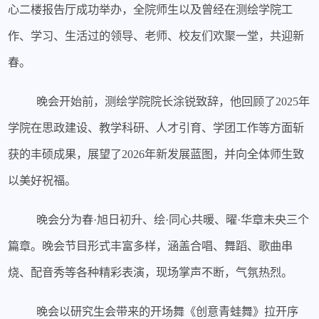
心二楼报告厅成功举办，全院师生以及曾经在测绘学院工
作、学习、生活过的领导、老师、校友们欢聚一堂，共迎新
春。
晚会
开始前，
测绘学院院长涂锐
致辞，他回顾了
2025年
学院在思政建设、教学科研、人才引育、学团工作等方面斩
获的丰硕成果，展望了2026年新发展蓝图，并向全体师生致
以美好祝福。
晚会分为
春
·旭日初升
、
绘
·同心共暖、曜·华章未央三
个
篇章。晚会节目形式
丰富
多样，涵盖合唱、舞蹈、歌曲串
烧、配音秀等各种精彩表演，现场掌声不断，气氛热烈。
晚会以研究生会带来的开场舞《创意青蛙舞》拉开序