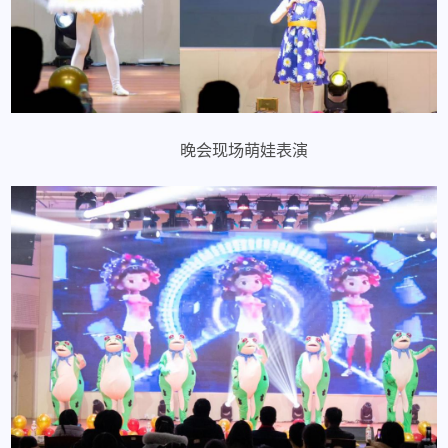
晚会现场萌娃表演