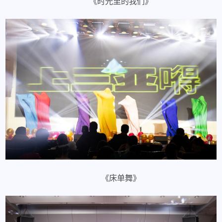
《时光里的我们》
《床单舞》