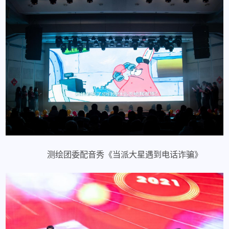
测绘团委配音秀《当派大星遇到电话诈骗》