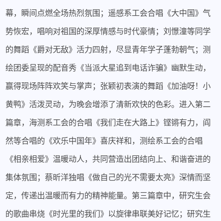
幕，瞬间点燃全场热烈氛围；遥感系工会合唱《大中国》气
势恢宏，唱响对祖国的深厚情感与时代豪情；刘憬潼等同学
的舞蹈《爵对无敌》活力四射，尽显青年学子蓬勃朝气；测
绘团委呈现的配音秀《当派大星追到电话诈骗》幽默生动，
赢得现场阵阵欢笑与掌声；张颖初表演的舞蹈《加油呀！小
黄鸭》活泼灵动，为晚会增添了清新欢快的色彩。进入第二
篇章，海测系工会的合唱《我们走在大路上》铿锵有力，阎
然
等合唱的
《欢乐中国年》喜庆祥和，测绘系工会的合唱
《相亲相爱》温暖动人，共同营造出团结向上、和谐奋进的
集体氛围；蔡昕洋独唱《做自己的光不需要太亮》深情而坚
定，传递出温暖而有力的精神能量。第三篇章中，研究生会
的歌曲串烧《时光里的我们》以旋律串联美好记忆；研究生