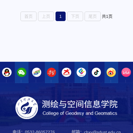
首页
上页
1
下页
尾页
共1页
电话：0532-86057276
邮箱：chxy@sdust.edu.cn