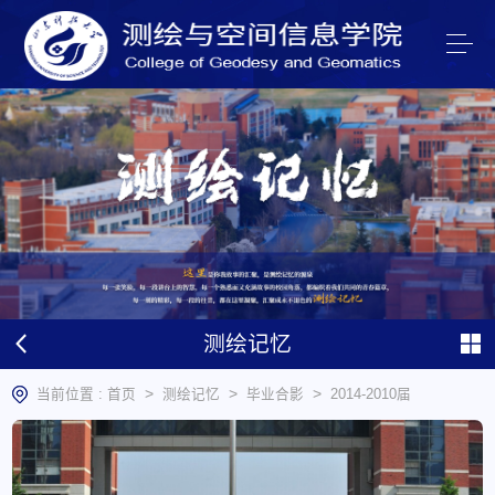
测绘记忆
>
>
>
当前位置 :
首页
测绘记忆
毕业合影
2014-2010届