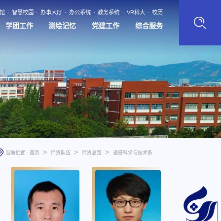
馆
智慧校园
办事大厅
办公系统
教务系统
VR科大
校历
学团工作
测绘记忆
党建工作
综合服务
>
>
>
当前位置 :
首页
师资队伍
师资总览
遥感科学与技术系