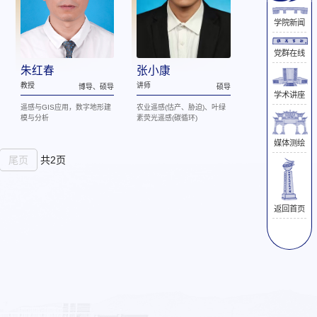
学院新闻
党群在线
朱红春
张小康
教授
讲师
博导、硕导
硕导
学术讲座
遥感与GIS应用，数字地形建
农业遥感(估产、胁迫)、叶绿
模与分析
素荧光遥感(碳循环)
媒体测绘
尾页
共2页
返回首页