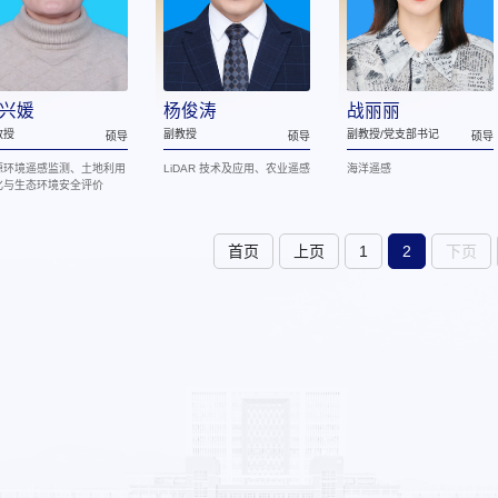
兴媛
杨俊涛
战丽丽
教授
副教授
副教授/党支部书记
硕导
硕导
硕导
源环境遥感监测、土地利用
LiDAR 技术及应用、农业遥感
海洋遥感
化与生态环境安全评价
首页
上页
1
2
下页