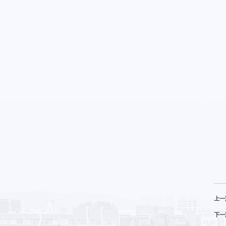
上一
下一