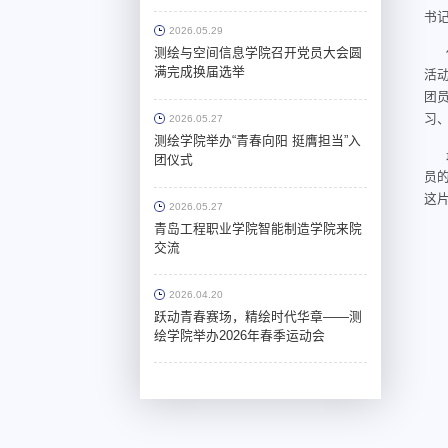
开
书
2026.05.29
测绘与空间信息学院召开党员大会圆
满完成换届选举
活
团
习
2026.05.27
测绘学院举办“青春向阳 挺膺担当”入
团仪式
员
这
2026.05.27
青岛工程职业学院智能制造学院来院
交流
2026.04.20
跃动青春赛场，精绘时代华章——测
绘学院举办2026年春季运动会