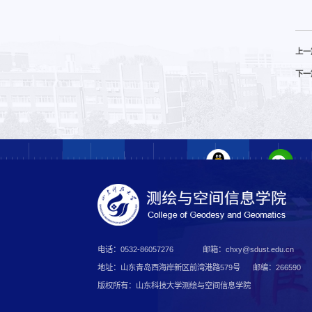
上一
下一
电话：0532-86057276
邮箱：chxy@sdust.edu.cn
地址：山东青岛西海岸新区前湾港路579号
邮编：266590
版权所有：山东科技大学测绘与空间信息学院