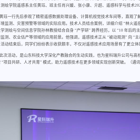
，测绘学院遥感系主任黄珏、班主任肖兴媛、张小康、亓超、遥感科学与技术20
黄珏一行先后参观了精密遥感数据处理设备、计算机视觉技术车间等，直观了
环境监测、灾害预警等领域的实际应用。技术人员结合案例，详细介绍 “林火遥
学测绘与空间信息学院孙林教授结合自身 “产学研” 跨界经历，以 “10 年后
监测、农业估产等领域的应用前景。他强调，遥感技术正从 “被动观测” 向 “
。活动结束后，同学们纷纷表示收获颇丰，不仅对遥感技术应用场景有了更立体
此次活动，是山东科技大学深化产教融合的生动实践，也为星科瑞升公司与高
索 “项目共研、人才共育” 模式，助力遥感技术在更多领域实现创新突破。（通