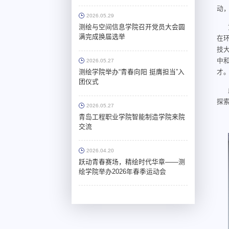
开
动
2026.05.29
测绘与空间信息学院召开党员大会圆
满完成换届选举
在
技大
中和
2026.05.27
测绘学院举办“青春向阳 挺膺担当”入
才
团仪式
探
2026.05.27
青岛工程职业学院智能制造学院来院
交流
2026.04.20
跃动青春赛场，精绘时代华章——测
绘学院举办2026年春季运动会