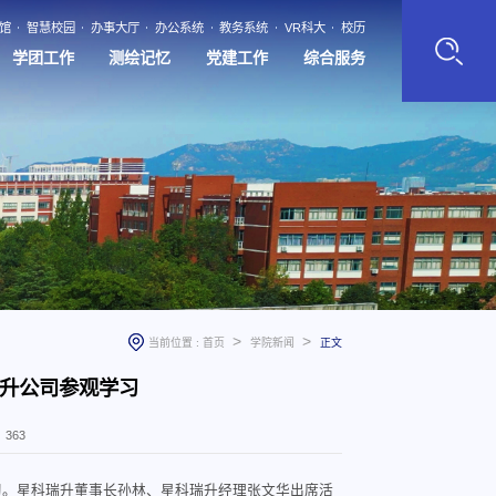
馆
智慧校园
办事大厅
办公系统
教务系统
VR科大
校历
学团工作
测绘记忆
党建工作
综合服务
>
>
当前位置 :
首页
学院新闻
正文
升公司参观学习
：
363
学习。星科瑞升董事长孙林、星科瑞升经理张文华出席活