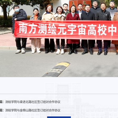
篇：
测绘学院与奋进北路社区签订结对合作协议
篇：
测绘学院与金榜山路社区签订结对合作协议