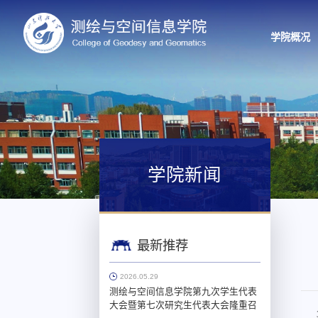
学院概况
学院新闻
最新推荐
2026.05.29
测绘与空间信息学院第九次学生代表
大会暨第七次研究生代表大会隆重召