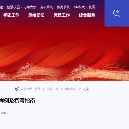
馆
智慧校园
办事大厅
办公系统
教务系统
VR科大
校历
学团工作
测绘记忆
党建工作
综合服务
>
>
>
当前位置 :
首页
党建工作
组织建设
正文
样例及撰写指南
：
2068