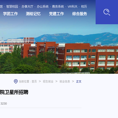
馆
智慧校园
办事大厅
办公系统
教务系统
VR科大
校历
学团工作
测绘记忆
党建工作
综合服务
>
>
>
当前位置 :
首页
招生就业
就业信息
正文
院卫星所招聘
：
3230