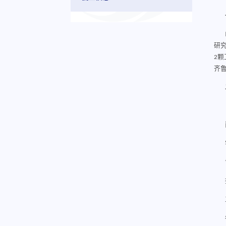
研
2颗
齐