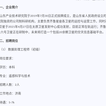
一、
企业简介
山东产业技术研究院于2019年7月30日正式挂牌成立，是山东省人民政府设
究院独资的公司制科研机构，主要负责齐鲁星座各卫星的运控与运营工作，同时
卫星于2021年4月27日在太原卫星发射中心成功发射，目前正常在轨运行；齐
鲁六号卫星正在研制中，未来将打造一个包括20余颗卫星的空天信息基础平台。
二、招聘岗位
（1）
数据处理工程师（初级）
岗位要求：
学历：本科
专业：遥感科学与技术
招聘人数：
2
人
工作地点：济南
待遇：
5
-7
k