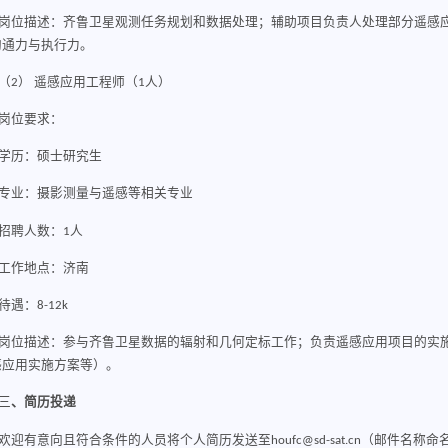
岗位描述：齐鲁卫星观测任务规划和数据处理；辅助项目负责人处理部分遥感
沟通力与执行力。
（2）
遥感应用工程师（
1人）
岗位要求：
学历：硕士研究生
专业：摄影测量与遥感等相关专业
招聘人数：
1
人
工作地点：济南
待遇：
8-12
k
岗位描述：参与齐鲁卫星数据的辐射和几何定标工作；负责遥感应用项目的实
感应用实施方案等）。
、
简历投递
三
欢迎有意向且符合条件的人员将个人简历发送至houfc@sd-sat.cn（邮件名称命名