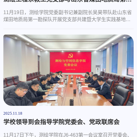
11月19日，测绘学院党委副书记兼副院长吴昊带队赴山东省
煤田地质局第一勘探队开展党支部共建暨大学生实践基地揭
牌活动。青岛西海岸新区自然资源局机关第八党支部书记、
地质矿产资源管理科科长李贵学，第一勘探队纪委书记李富
涛、第一勘探队海洋党支部书记臧浩、测绘工程系教工党支
部书记刘如飞及支部党员代表参加活动。活动伊始，三方党
支部共同开展“第一议题”学习，聚焦党的二十届四中全会重
点内容展开深入研讨，各支部党员...
2025.11.18
学校领导到会指导学院党委会、党政联席会
11月17日下午，测绘学院在J6-463第一会议室召开党委会、