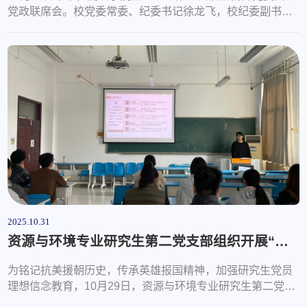
党政联席会。校党委常委、纪委书记徐龙飞，校纪委副书记
白斌、统战部副部长于娜、学校办公室正科级干部顾东东到
会指导。学院党委会由党委书记范俊峰主持，党政联席会由
院长涂锐主持，学院党政领导班子成员参会。会上，学院党
委会严格落实“第一议题”制度，党委副书记吴昊领学了习近
平总书记在广东考察时的重要讲话，与会人员集中学习了中
共中央办公厅《党委（党组）意识...
2025.10.31
资源与环境专业研究生第二党支部组织开展“铭记抗美援朝史，传承英雄报国志”主题党日活动
为铭记抗美援朝历史，传承英雄报国精神，加强研究生党员
理想信念教育，10月29日，资源与环境专业研究生第二党支
部全体党员在J6-556会议室开展“铭记抗美援朝史，传承英雄