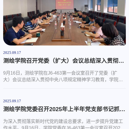
及朝鲜、苏联等国人士在731部队的实...
2025.09.17
测绘学院召开党委（扩大）会议总结深入贯彻中央八项规定精神学习教育
9月16日，测绘学院在J6-463第一会议室召开了党委（扩
大）会议总结深入贯彻中央八项规定精神学习教育，学院领
导班子成员、各党支部书记参加会议，会议由党委书记范俊
峰主持。会议传达学习了习近平总书记对深入贯彻中央八项
规定精神学习教育的重要指示、中央党的建设工作领导小组
2025.09.17
会议精神、林武书记在省委常委会会议暨党的建设工作领导
测绘学院党委召开2025年上半年党支部书记抓基层党建工作述职会议
小组会议上的讲话精神、校党委书记王君松在党委常委（扩
大）会暨党的建设工作领导小组会议上的...
为深入贯彻落实新时代党的建设总要求，进一步提升党建工
作水平。9月16日，学院党委在J6-463第一会议室召开2025