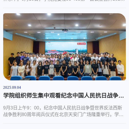
年上半年党支部书记抓基层党建述职工作会议，学院领导班
子成员、各党支部书记参加会议。会议由党委书记范俊峰主
持。会上，各党支部书记围绕2025年上半年党建工作开展情
况、党支部书记履行抓党建工作责任情况等内容进行述职，
总结成绩与亮点，深刻剖析存在问题，明确下半年工作计
划。范俊峰代表学院党委对党支部书记述...
2025.09.04
学院组织师生集中观看纪念中国人民抗日战争暨世界反法西斯战争胜利80周年大会盛况
9月3日上午9：00，纪念中国人民抗日战争暨世界反法西斯
战争胜利80周年阅兵仪式在北京天安门广场隆重举行。学院
组织师生集体观看阅兵仪式直播，共同见证这场展现国家强
大、民族复兴的盛大仪式，缅怀革命先烈，感受祖国的强大