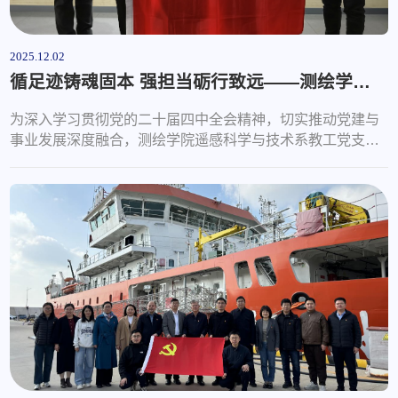
2025.12.02
循足迹铸魂固本 强担当砺行致远——测绘学院遥感系教工党支部赴淄博开展党性教育实践活动
为深入学习贯彻党的二十届四中全会精神，切实推动党建与
事业发展深度融合，测绘学院遥感科学与技术系教工党支部
紧扣 “四力提升”目标，于11月29日至30日组织党员赴淄博市
焦裕禄纪念馆与原山艰苦创业教育基地，开展了一次沉浸式
的党性教育实践活动，旨在以红色精神淬炼党性，以奋斗足
迹启迪未来，为学院高质量发展凝聚坚实的思想与行动合
力。支部党员首站抵达焦裕禄纪念馆。在庄严的氛围中，大
家跟随讲解员的引导，系统回顾了焦...