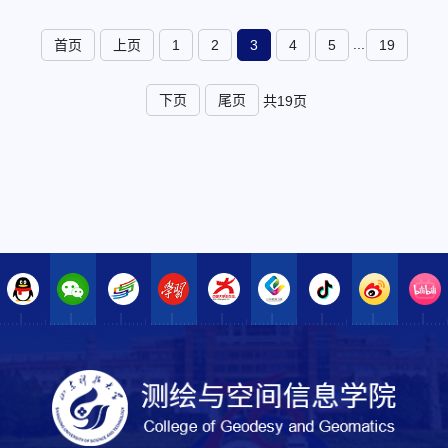
与繁荣。在庄重而热烈的气氛中，师生们目光聚焦屏幕，认
真观看每一个环节——从空中护旗梯队护卫旗帜、悬挂标语
...
首页
上页
1
2
3
4
5
19
展现大国气象，到徒步方队中抗战老部队传承红色基因、新
力量彰显强军风貌；从战旗方队承载先...
下页
尾页
共19页