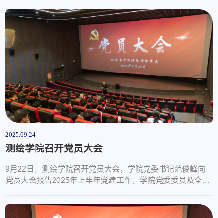
报国志”主题党日活动。活动从“溯历史、讲战役、学英雄、
践担当”四个方面展开。活动中，党支委委员朱宝新带领党员
们梳理了抗美援朝战争背景与脉络，回顾了抗美援朝相关的
五次关键战役及上甘岭、金城等著名战役的战斗历程；讲述
了黄继光堵枪眼、邱少云忍烈...
2025.09.24
测绘学院召开党员大会
9月22日，测绘学院召开党员大会，学院党委书记范俊峰向
党员大会报告2025年上半年党建工作，学院党委委员及全体
党员参加会议。会上，学院党委书记范俊峰代表党委作上半
年工作报告。从“全面从严管党治党、党费收缴使用管理、教
育教学稳中求进、学科建设与国际合作交流深入推进、科技