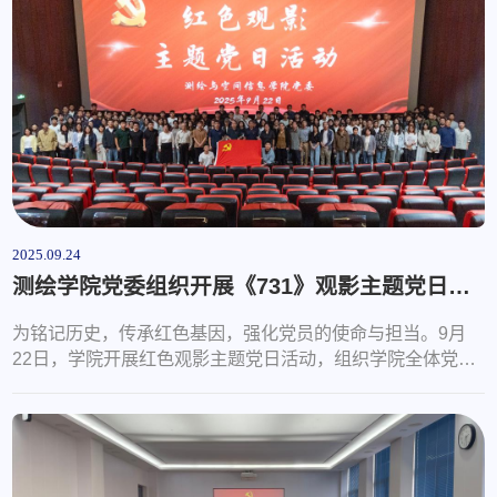
创新和社会服务能力持续提升、人才培养能力与管理提质增
效”等方面全面总结了学院2025年上半年党建工作，指出了存
在的差距和不足，深刻剖析了原因...
2025.09.24
测绘学院党委组织开展《731》观影主题党日活动
为铭记历史，传承红色基因，强化党员的使命与担当。9月
22日，学院开展红色观影主题党日活动，组织学院全体党员
集体观看电影《731》。影片《731》聚焦抗战胜利前夕侵华
日军第七三一部队的细菌战暴行，揭露了活体实验等反人类
罪行。电影中呈现的暴行，如细菌战、活体解剖、冻伤实验
等，均有大量历史档案与国际审判材料作为支撑。据战后多
方历史资料与幸存者证词，至少有数千名中国平民、战俘以