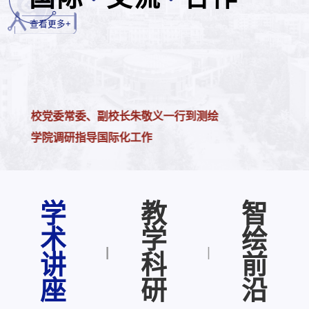
查看更多+
校党委常委、副校长朱敬义一行到测绘
学院调研指导国际化工作
学
教
智
术
学
绘
讲
科
前
座
研
沿