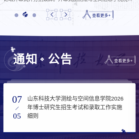
沿革、学科布局、科研平台与育人成果。马韫、岳涛、张楠
践行正确政绩观的重要论述开展专题解读。他强调，树立和
涂锐主持。本次论坛由山东科技大学、北京市农林科学院、
楠、韩亮分别分享各校学科发展、专业特色、实验室建设、
查看更多+
践行正确政绩观，是党员干部履职尽责、干事创业的根本遵
长安大学联合主办，中国农村技术开发中心、国家农业信息
人才引育、工程专业认证等实践经验。...
循，全体党员要自觉践行习近平总书记提出的“功成不必在
化工程技术研究中心、国家农业智能装备工程技术研究中
我、功成必定有我”的使命担当...
心、山东省测绘地理信息学会、青岛市无...
通知
公告
查看更多+
07
山东科技大学测绘与空间信息学院2026
年博士研究生招生考试和录取工作实施
05
细则