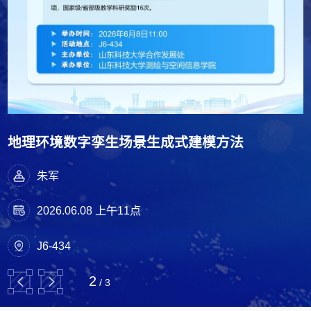
地理环境数字孪生场景生成式建模方法
可信时空预测
空地协同的无人感知系统与场景点云智能处理
朱军
邓敏
刘春
2026.06.08 上午11点
2026.06.08 上午10点10分
2026.06.08 上午8点30
J6-434
J6-434
J6-434
2
/
3