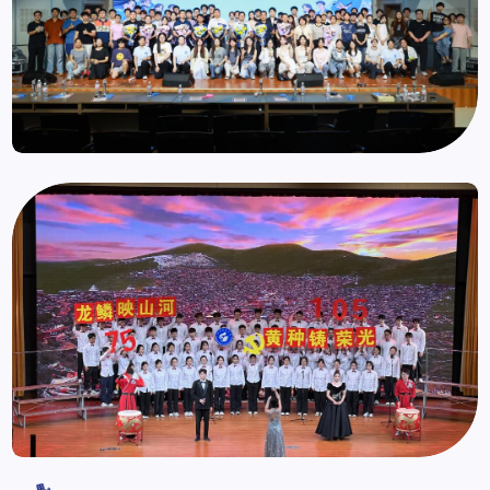
测绘地理信息协会举办2026届毕业生经验分享
测绘学院召开学期学生工作总结暨暑期工作部
测绘地理信息协会顺利完成换届选举工作
测绘学院赴星科瑞升信息科技有限公司开展暑
于文慧：循心所向，拓路开疆
交流会
署会议
期就业实践调研
青春相伴驰万里，逐光而行向山海——测绘学
测绘学院举办“安全文明宿舍·携手共筑平安校
学院师生集中收看2026空间智能技术大会
喜报！学院在第六届山东省青年志愿服务项目
苏琦：心有丘壑行有疆，眼有光芒步有向
院2026届毕业生晚会圆满落幕
园”主题征文与海报征集活动
大赛中荣获佳绩