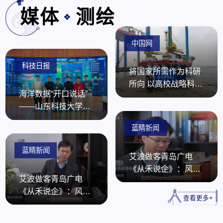
媒体
测绘
中国网
科技日报
将国家所需作为科研
测绘学院荣获山东科技大学研究生合唱比赛三
“青春不散场 共叙师生情”测绘学院举办2026届
测绘地理信息协会“智绘未来·GIS开发实训”宣
西海岸新区泊子小学走进山科大 探秘校园点亮
张旻暄：怀热爱，赴前路
所向 以高校战略科技
等奖
毕业生师生篮球赛
讲会成功举办
少年梦想
海洋数据“开口说话”
力量提升测绘体系化
——山东科技大学推
攻关能力
出智能大模型
蓝睛新闻
OceanAI
蓝睛新闻
艾波做客青岛广电
《从禾说企》：风口
艾波做客青岛广电
之下的阅海者（上）
《从禾说企》：风口
查看更多+
之下的阅海者（下）