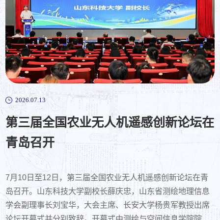
2026.07.15
2026.07.13
2026.07.13
校党委常委、副校长阳凡林讲授树立和
第三届全国农业无人机遥感创新论坛在
测绘学院举办测绘遥感学科圆桌交流会
践行正确政绩观学习教育专题党课
青岛召开
7月11日下午，我院举办测绘遥感学科圆桌交流会。中国农
业大学马韫教授，桂林理工大学副院长岳涛、塔里木大学副
7月14日，校党委常委、副校长阳凡林围绕“深刻把握正确政
7月10日至12日，第三届全国农业无人机遥感创新论坛在青
院长张楠楠、山西大同大学副院长韩亮应邀参会，我院院长
绩观的内涵要求 切实扛牢立德树人使命担当”主题，为测绘学
岛召开。山东科技大学副校长薛庆忠，山东省测绘地理信息
涂锐、副院长李振海及教师代表参会研讨。涂锐围绕学院中
院自然资源部海洋测绘重点实验室党支部全体党员讲授学习
学会副理事长刘宝华，大会主席、长安大学杨贵军教授出席
长期发展、学科交叉融合思路作交流。李振海介绍学院办学
教育专题党课。会上，阳凡林结合习近平总书记关于树立和
论坛开幕式并分别致辞。开幕式由测绘与空间信息学院院长